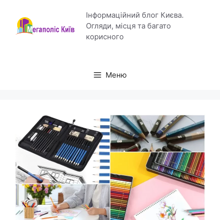
Перейти
Інформаційний блог Києва.
до
Огляди, місця та багато
вмісту
корисного
Меню