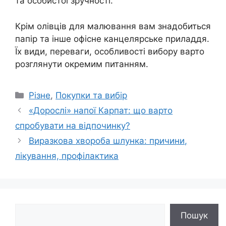
та особистої зручності.
Крім олівців для малювання вам знадобиться
папір та інше офісне канцелярське приладдя.
Їх види, переваги, особливості вибору варто
розглянути окремим питанням.
Категорії
Різне
,
Покупки та вибір
«Дорослі» напої Карпат: що варто
спробувати на відпочинку?
Виразкова хвороба шлунка: причини,
лікування, профілактика
Пошук
Пошук