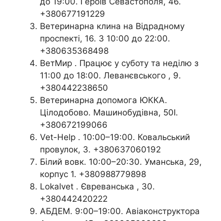
до 19:00. Героїв Севастополя, 46.
+380677191229
Ветеринарна клина на Відрадному
проспекті, 16. З 10:00 до 22:00.
+380635368498
ВетМир . Працює у суботу та неділю з
11:00 до 18:00. Леванєвського , 9.
+380442238650
Ветеринарна допомога ЮККА.
Цілодобово. Машинобудівна, 50І.
+380672199066
Vet-Help . 10:00–19:00. Ковальський
провулок, 3. +380637060192
Білий вовк. 10:00–20:30. Уманська, 29,
корпус 1. +380988779898
Lokalvet . Євреванська , 30.
+380442420222
АБДЕМ. 9:00–19:00. Авіаконструктора