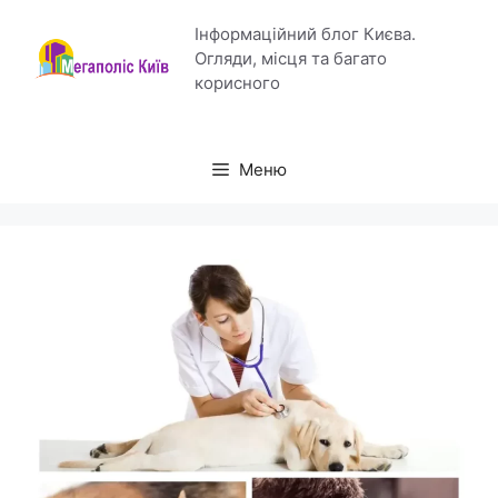
Перейти
Інформаційний блог Києва.
до
Огляди, місця та багато
вмісту
корисного
Меню