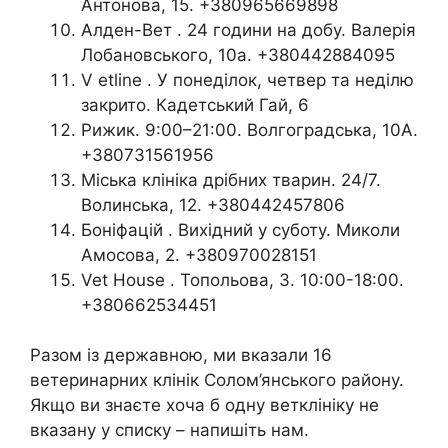
Антонова, 15. +380965669898
Алден-Вет . 24 години на добу. Валерія
Лобановського, 10а. +380442884095
V etline . У понеділок, четвер та неділю
закрито. Кадетський Гай, 6
Рижик. 9:00–21:00. Волгоградська, 10А.
+380731561956
Міська клініка дрібних тварин. 24/7.
Волинська, 12. +380442457806
Боніфацій . Вихідний у суботу. Миколи
Амосова, 2. +380970028151
Vet House . Топольова, 3. 10:00-18:00.
+380662534451
Разом із державною, ми вказали 16
ветеринарних клінік Солом’янського району.
Якщо ви знаєте хоча б одну ветклініку не
вказану у списку – напишіть нам.