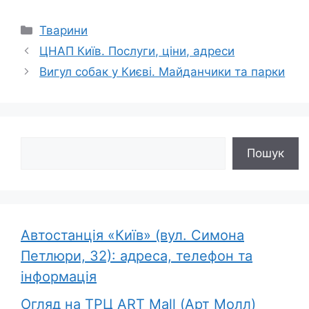
Категорії
Тварини
ЦНАП Київ. Послуги, ціни, адреси
Вигул собак у Києві. Майданчики та парки
Пошук
Пошук
Автостанція «Київ» (вул. Симона
Петлюри, 32): адреса, телефон та
інформація
Огляд на ТРЦ ART Mall (Арт Молл)