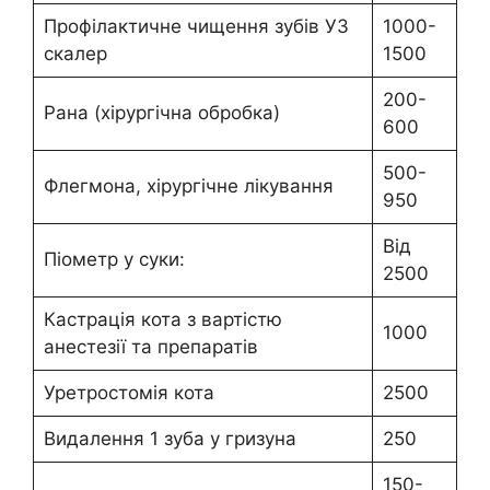
Профілактичне чищення зубів УЗ
1000-
скалер
1500
200-
Рана (хірургічна обробка)
600
500-
Флегмона, хірургічне лікування
950
Від
Піометр у суки:
2500
Кастрація кота з вартістю
1000
анестезії та препаратів
Уретростомія кота
2500
Видалення 1 зуба у гризуна
250
150-