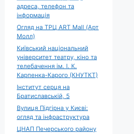
адреса, телефон та
інформація
Огляд на ТРЦ ART Mall (Арт
Молл)
Київський національний
університет театру, кіно та
телебачення ім. І. К.
Карпенка-Карого (КНУТКТ)
Інститут серця на
Братиславській, 5
Вулиця Підгірна у Києві:
огляд та інфраструктура
ЦНАП Печерського району