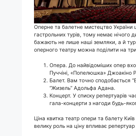
Оперне та балетне мистецтво України щ
гастрольних турів, тому немає нічого д
бажають не лише наші земляки, а й тури
оперного театру можна поділити на три
Опера. До найвідоміших опер вх
Пуччіні, «Попелюшка» Джоакіно Ро
Балет. Вам точно сподобається “
“Жизель” Адольфа Адана.
Концерт. У списку репертуарів ча
гала-концерти з нагоди будь-яког
Ціна квитка театр опери та балету Київ
велику роль на ціну впливає репертуар