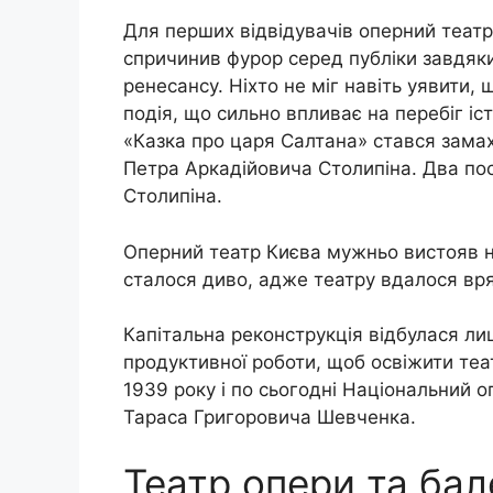
Для перших відвідувачів оперний театр 
спричинив фурор серед публіки завдяки
ренесансу. Ніхто не міг навіть уявити, 
подія, що сильно впливає на перебіг іст
«Казка про царя Салтана» стався замах 
Петра Аркадійовича Столипіна. Два пос
Столипіна.
Оперний театр Києва мужньо вистояв на
сталося диво, адже театру вдалося вря
Капітальна реконструкція відбулася лиш
продуктивної роботи, щоб освіжити теа
1939 року і по сьогодні Національний о
Тараса Григоровича Шевченка.
Театр опери та бал