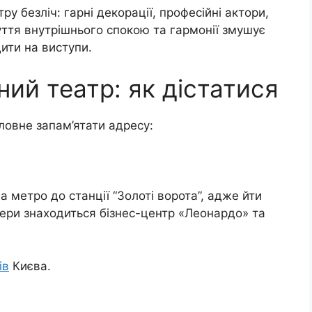
у безліч: гарні декорації, професійні актори,
уття внутрішнього спокою та гармонії змушує
ити на виступи.
ий театр: як дістатися
ловне запам’ятати адресу:
а метро до станції “Золоті ворота”, адже йти
пери знаходиться бізнес-центр «Леонардо» та
ів
Києва.