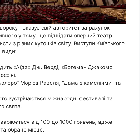
ороку показує свій авторитет за рахунок
ивного у тому, що відвідати оперний театр
сти з різних куточків світу. Виступи Київського
 види:
одить «Аїда» Дж. Верді, «Богема» Джакомо
ссіні.
Болеро” Моріса Равеля, “Дама з камеліями” та
сто зустрічаються міжнародні фестивалі та
о свята.
 варіюється від 100 до 1000 гривень, адже
 та обране місце.