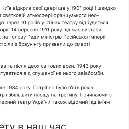
Київ відкрив свої двері ще у 1901 році і швидко
 святковій атмосфері французького нео-
що через 10 років у стінах театру відбудеться
орії. 14 вересня 1911 року під час вистави
на голову Ради міністрів Російської імперії
тріли з браунінгу призвели до смерті
віть після двох світових воєн. 1943 року
туватися від спущеної на нього авіабомби.
е 1984 року. Потрібно було п’ять років
тр і збільшити площу на третину. Починаючи з
перний театр України також відомий під ім’ям
ету в наш час