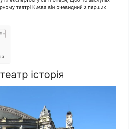
ути експертом у світі опери, щоб по заслугах
ерному театрі Києва він очевидний з перших
ся
театр історія