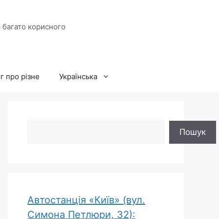
а багато корисного
г про різне
Українська
Пошук
Пошук
Автостанція «Київ» (вул.
Симона Петлюри, 32):