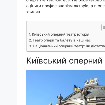
опері? Не хвилюйтесь! Не обов’язково б
оцінити професіоналізм акторів, а в оп
хвилин.
Київський оперний театр історія
Театр опери та балету в наш час
Національний оперний театр: як дістати
Київський оперний 