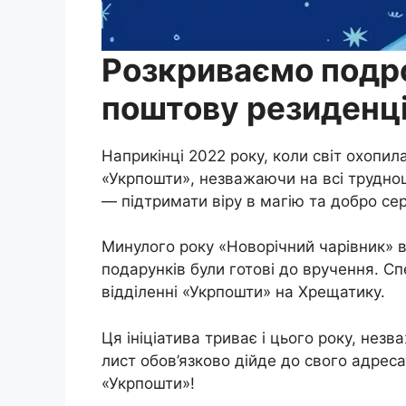
Розкриваємо подро
поштову резиденц
Наприкінці 2022 року, коли світ охопил
«Укрпошти», незважаючи на всі труднощ
— підтримати віру в магію та добро се
Минулого року «Новорічний чарівник» вт
подарунків були готові до вручення. Сп
відділенні «Укрпошти» на Хрещатику.
Ця ініціатива триває і цього року, незв
лист обов’язково дійде до свого адреса
«Укрпошти»!