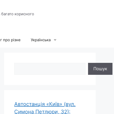
а багато корисного
г про різне
Українська
Пошук
Пошук
Автостанція «Київ» (вул.
Симона Петлюри, 32):