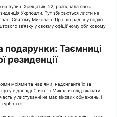
о на вулиці Хрещатик, 22, розпочала свою
зиденція Укрпошти. Тут збираються листи не
есовані Святому Миколаю. Про цю радісну подію
тового зв’язку у своєму офіційному обліковому
а подарунки: Таємниці
ї резиденції
оїми мріями та надіями, надсилайте їх за
що у відповіді Святого Миколая слід вказати
часть у листуванні не має вікових обмежень, і
а турботою.
гривень, і він підтримує добру традицію. Цього