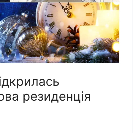
ідкрилась
ова резиденція