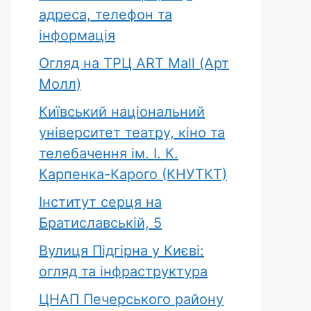
адреса, телефон та
інформація
Огляд на ТРЦ ART Mall (Арт
Молл)
Київський національний
університет театру, кіно та
телебачення ім. І. К.
Карпенка-Карого (КНУТКТ)
Інститут серця на
Братиславській, 5
Вулиця Підгірна у Києві:
огляд та інфраструктура
ЦНАП Печерського району