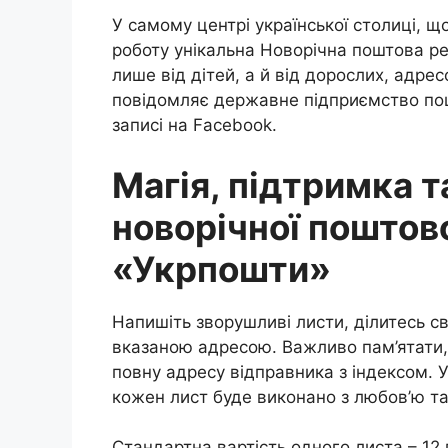
У самому центрі української столиці, щ
роботу унікальна Новорічна поштова ре
лише від дітей, а й від дорослих, адр
повідомляє державне підприємство пош
записі на Facebook.
Магія, підтримка т
новорічної поштово
«Укрпошти»
Напишіть зворушливі листи, ділитесь св
вказаною адресою. Важливо пам’ятати, 
повну адресу відправника з індексом. У
кожен лист буде виконано з любов’ю т
Стандартна вартість одного листа – 12 