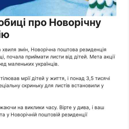
биці про Новорічну
ію
а хвиля змін, Новорічна поштова резиденція
і, почала приймати листи від дітей. Мета акції
ред маленьких українців.
ілював мрії дітей у життя, і понад 3,5 тисячі
еціальну скриньку для листів встановили у
ажаючи на виклики часу. Вірте у дива, і ваш
та у Новорічній поштовій резиденції