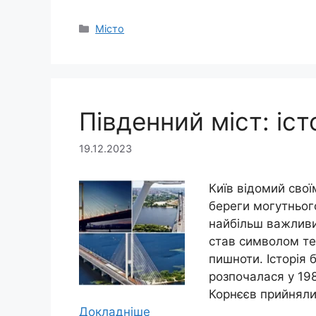
Категорії
Місто
Південний міст: іст
19.12.2023
Київ відомий сво
береги могутнього
найбільш важливих
став символом те
пишноти. Історія 
розпочалася у 198
Корнєєв прийняли
Докладніше