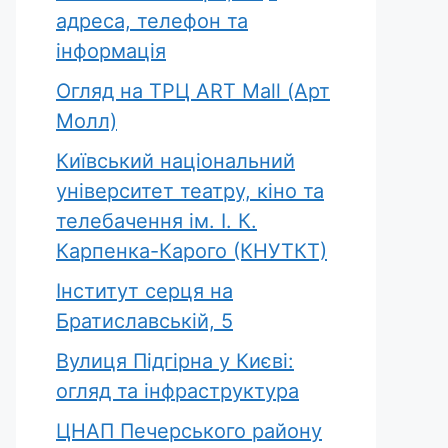
адреса, телефон та
інформація
Огляд на ТРЦ ART Mall (Арт
Молл)
Новий
Вулиця Сурікова 
Київський національний
веломаршрут у
Києві
університет театру, кіно та
Києві за 35
перейменована н
телебачення ім. І. К.
мільйонів
честь загиблого
Карпенка-Карого (КНУТКТ)
міністра внутрішн
справ Дениса
Інститут серця на
Монастирського
Братиславській, 5
Вулиця Підгірна у Києві:
огляд та інфраструктура
ЦНАП Печерського району