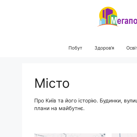
Перейти
до
вмісту
Побут
Здоров’я
Осві
Місто
Про Київ та його історію. Будинки, вули
плани на майбутнє.