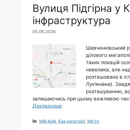
Вулиця Підгірна у К
інфраструктура
05.06.2026
Шевченківський р
ділового мегаполі
таких локацій осо
невелика, але на
розташована в іст
Лук’янівки). Завд
розташуванню, во
залишаючись при цьому важливою част
Докладніше
Категорії
Мій Київ
,
Без категорії
,
Місто