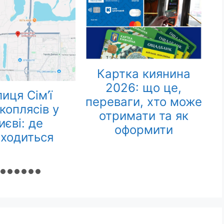
ка киянина
Південний міст:
6: що це,
історія та цікаві
ги, хто може
факти
мати та як
формити