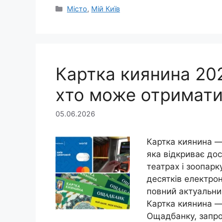
Категорії
Місто
,
Мій Київ
Картка киянина 202
хто може отримати
05.06.2026
Картка киянина —
яка відкриває дос
театрах і зоопарк
десятків електрон
повний актуальний
Картка киянина — 
Ощадбанку, запр