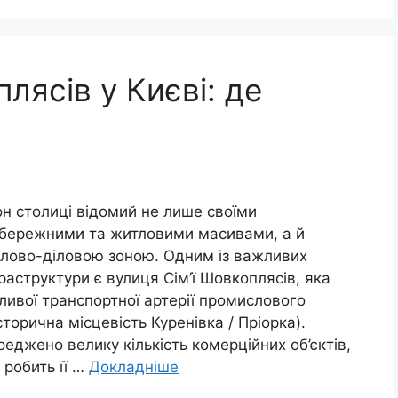
лясів у Києві: де
н столиці відомий не лише своїми
бережними та житловими масивами, а й
лово-діловою зоною. Одним із важливих
фраструктури є вулиця Сім’ї Шовкоплясів, яка
ливої транспортної артерії промислового
сторична місцевість Куренівка / Пріорка).
реджено велику кількість комерційних об’єктів,
 робить її …
Докладніше