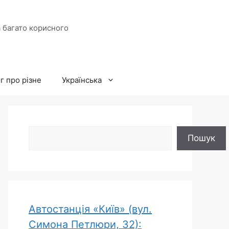
а багато корисного
г про різне
Українська
Пошук
Пошук
Автостанція «Київ» (вул.
Симона Петлюри, 32):