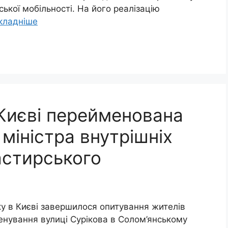
ької мобільності. На його реалізацію
кладніше
 Києві перейменована
 міністра внутрішніх
астирського
ку в Києві завершилося опитування жителів
енування вулиці Сурікова в Солом’янському