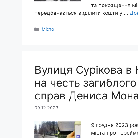
та покращення міс
передбачається виділити кошти у …
До
Категорії
Місто
Вулиця Сурікова в
на честь загиблого
справ Дениса Мон
09.12.2023
9 грудня 2023 ро
міста про перейм