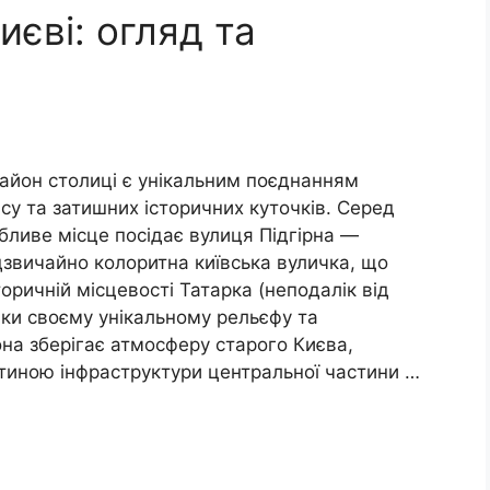
иєві: огляд та
айон столиці є унікальним поєднанням
су та затишних історичних куточків. Серед
бливе місце посідає вулиця Підгірна —
дзвичайно колоритна київська вуличка, що
оричній місцевості Татарка (неподалік від
яки своєму унікальному рельєфу та
на зберігає атмосферу старого Києва,
иною інфраструктури центральної частини …