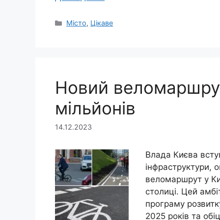
Категорії
Місто
,
Цікаве
Новий веломаршрут
мільйонів
14.12.2023
Влада Києва вступ
інфраструктури, 
веломаршрут у Ки
столиці. Цей амбі
програму розвитк
2025 років та обі