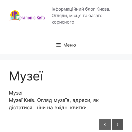
Перейти
Інформаційний блог Києва.
до
Огляди, місця та багато
вмісту
корисного
Меню
Музеї
Музеї
Музеї Київ. Огляд музеїв, адреси, як
дістатися, ціни на вхідні квитки.
‹
›