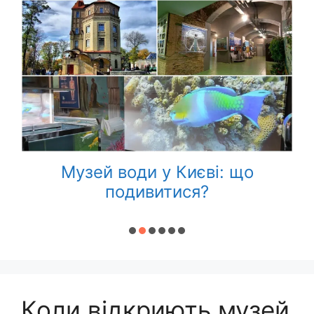
Музей води у Києві: що
подивитися?
к
Коли відкриють музей