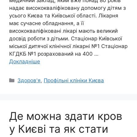
медичний заклад, який вже понад 80 років
надає висококваліфіковану допомогу дітям з
усього Києва та Київської області. Лікарня
має сучасне обладнання, а її
висококваліфіковані лікарі мають великий
досвід роботи з дітьми. Стаціонар Київської
міської дитячої клінічної лікарні №1 Стаціонар
КГДКБ №1 розрахований на 400 …
Докладніше
Категорії
Здоров'я
,
Профільні клініки Києва
Де можна здати кров
у Києві та як стати