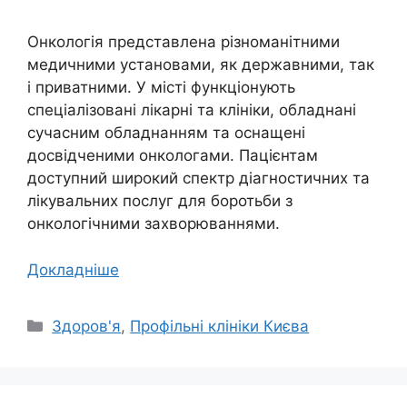
Онкологія представлена ​​різноманітними
медичними установами, як державними, так
і приватними. У місті функціонують
спеціалізовані лікарні та клініки, обладнані
сучасним обладнанням та оснащені
досвідченими онкологами. Пацієнтам
доступний широкий спектр діагностичних та
лікувальних послуг для боротьби з
онкологічними захворюваннями.
Докладніше
Категорії
Здоров'я
,
Профільні клініки Києва