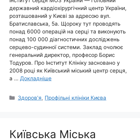
Інститут серця МОЗ України — головний
державний кардіохірургічний центр України,
розташований у Києві за адресою вул.
Братиславська, 5а. Щороку тут проводять
понад 6000 операцій на серці та виконують
понад 100 000 діагностичних досліджень
серцево-судинної системи. Заклад очолює
генеральний директор, професор Борис
Тодуров. Про Інститут Клініку засновано у
2008 році як Київський міський центр серця,
а …
Докладніше
Категорії
Здоров'я
,
Профільні клініки Києва
Київська Міська