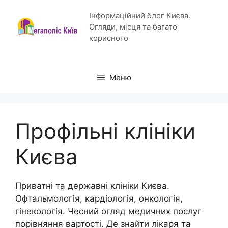
Перейти
Інформаційний блог Києва.
до
Огляди, місця та багато
вмісту
корисного
Меню
Профільні клініки
Києва
Приватні та державні клініки Києва.
Офтальмологія, кардіологія, онкологія,
гінекологія. Чесний огляд медичних послуг
порівняння вартості. Де знайти лікаря та