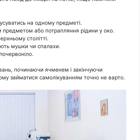
кусуватись на одному предметі.
 предметом або потрапляння рідини у око.
рхньому столітті.
ають мушки чи спалахи.
 почервоніло.
ювань, починаючи ячменем і закінчуючи
тому займатися самолікуванням точно не варто.