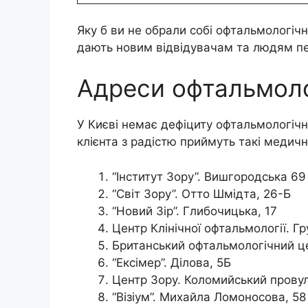
Яку б ви не обрали собі офтальмологічни
дають новим відвідувачам та людям пен
Адреси офтальмолог
У Києві немає дефіциту офтальмологічн
клієнта з радістю приймуть такі медичн
“Інститут Зору”. Вишгородська 69
“Світ Зору”. Отто Шмідта, 26-Б
“Новий Зір”. Глибочицька, 17
Центр Клінічної офтальмології. Г
Британський офтальмологічний це
“Ексімер”. Ділова, 5Б
Центр Зору. Коломийський провул
“Візіум”. Михайла Ломоносова, 58