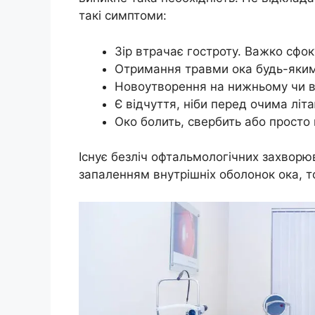
такі симптоми:
Зір втрачає гостроту. Важко сфо
Отримання травми ока будь-яким
Новоутворення на нижньому чи ве
Є відчуття, ніби перед очима літ
Око болить, свербить або просто
Існує безліч офтальмологічних захвор
запаленням внутрішніх оболонок ока, 