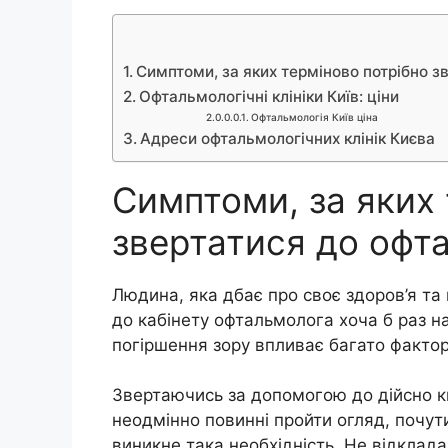
Симптоми, за яких терміново потрібно з
Офтальмологічні клініки Київ: ціни
Офтальмологія Київ ціна
Адреси офтальмологічних клінік Києва
Симптоми, за яких 
звертатися до офт
Людина, яка дбає про своє здоров’я та 
до кабінету офтальмолога хоча б раз на
погіршення зору впливає багато факторі
Звертаючись за допомогою до дійсно кв
неодмінно повинні пройти огляд, почути
виникне така необхідність. Не відклада