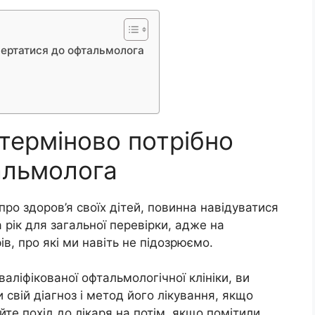
вертатися до офтальмолога
терміново потрібно
альмолога
про здоров’я своїх дітей, повинна навідуватися
 рік для загальної перевірки, адже на
в, про які ми навіть не підозрюємо.
аліфікованої офтальмологічної клініки, ви
 свій діагноз і метод його лікування, якщо
йте похід до лікаря на потім, якщо помітили