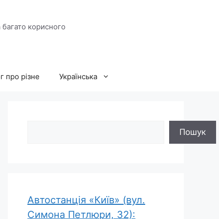
а багато корисного
г про різне
Українська
Пошук
Пошук
Автостанція «Київ» (вул.
Симона Петлюри, 32):