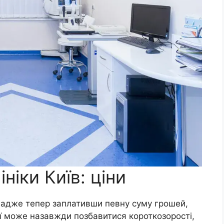
ніки Київ: ціни
 адже тепер заплативши певну суму грошей,
ї може назавжди позбавитися короткозорості,