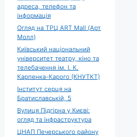
адреса, телефон та
інформація
Огляд на ТРЦ ART Mall (Арт
Молл)
Київський національний
університет театру, кіно та
телебачення ім. І. К.
Карпенка-Карого (КНУТКТ)
Інститут серця на
Братиславській, 5
Вулиця Підгірна у Києві:
огляд та інфраструктура
ЦНАП Печерського району