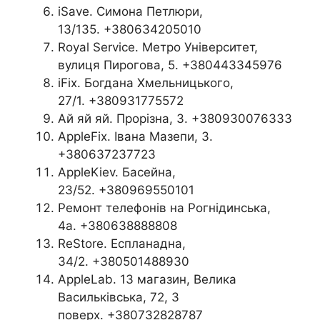
iSave. Симона Петлюри,
13/135. +380634205010
Royal Service. Метро Університет,
вулиця Пирогова, 5. +380443345976
iFix. Богдана Хмельницького,
27/1. +380931775572
Ай яй яй. Прорізна, 3. +380930076333
AppleFix. Івана Мазепи, 3.
+380637237723
AppleKiev. Басейна,
23/52. +380969550101
Ремонт телефонів на Рогнідинська,
4а. +380638888808
ReStore. Еспланадна,
34/2. +380501488930
AppleLab. 13 магазин, Велика
Васильківська, 72, 3
поверх. +380732828787