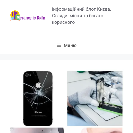
Перейти
Інформаційний блог Києва.
до
Огляди, місця та багато
вмісту
корисного
Меню