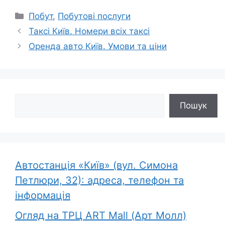
Категорії
Побут
,
Побутові послуги
Таксі Київ. Номери всіх таксі
Оренда авто Київ. Умови та ціни
Пошук
Пошук
Автостанція «Київ» (вул. Симона
Петлюри, 32): адреса, телефон та
інформація
Огляд на ТРЦ ART Mall (Арт Молл)