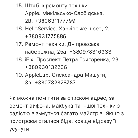
Штаб із ремонту техніки
Apple. Микільсько-Слобідська,
2В. +380631177799
HelloService. Харківське шосе, 2.
+380931775886
Ремонт техніки. Дніпровська
набережна, 25а. +380978316333
iFix. Проспект Петра Григоренка, 28.
+380930132266
AppleLab. Олександра Мишуги,
3в. +380732828787
Як можна помітити за списком адрес, за
ремонт айфона, макбука та іншої техніки з
радістю візьмуться багато майстрів. Якщо з
пристроєм сталася біда, краще відразу її
усунути.