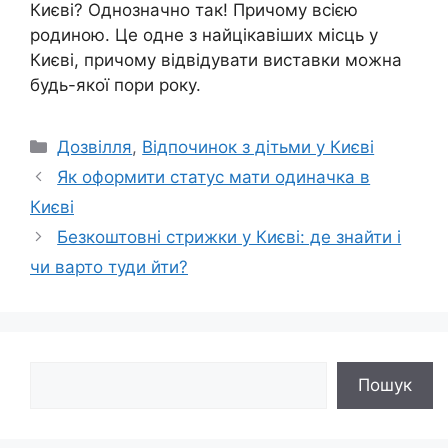
Києві? Однозначно так! Причому всією
родиною. Це одне з найцікавіших місць у
Києві, причому відвідувати виставки можна
будь-якої пори року.
Категорії
Дозвілля
,
Відпочинок з дітьми у Києві
Як оформити статус мати одиначка в
Києві
Безкоштовні стрижки у Києві: де знайти і
чи варто туди йти?
Пошук
Пошук