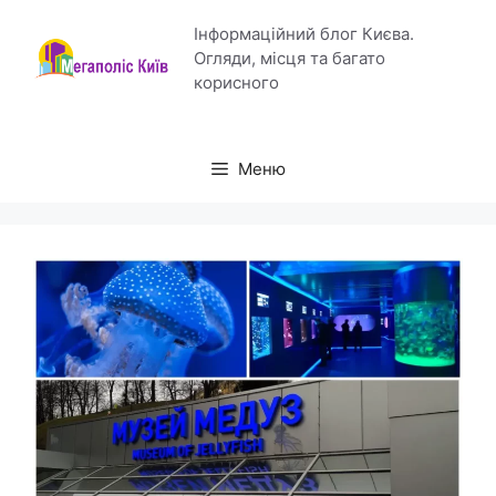
Перейти
Інформаційний блог Києва.
до
Огляди, місця та багато
вмісту
корисного
Меню