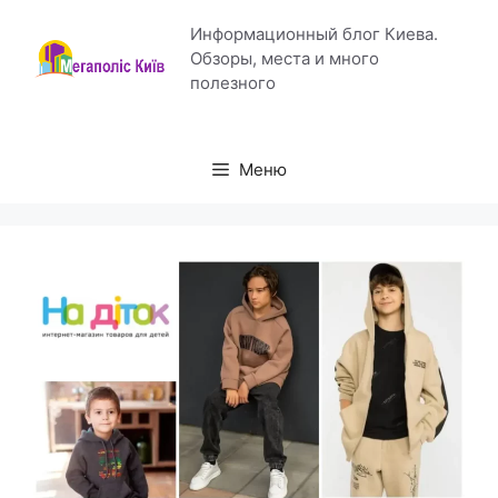
Перейти
Информационный блог Киева.
к
Обзоры, места и много
содержимому
полезного
Меню