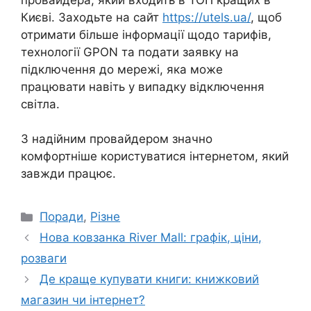
Києві. Заходьте на сайт
https://utels.ua/
, щоб
отримати більше інформації щодо тарифів,
технології GPON та подати заявку на
підключення до мережі, яка може
працювати навіть у випадку відключення
світла.
З надійним провайдером значно
комфортніше користуватися інтернетом, який
завжди працює.
Категорії
Поради
,
Різне
Нова ковзанка River Mall: графік, ціни,
розваги
Де краще купувати книги: книжковий
магазин чи інтернет?