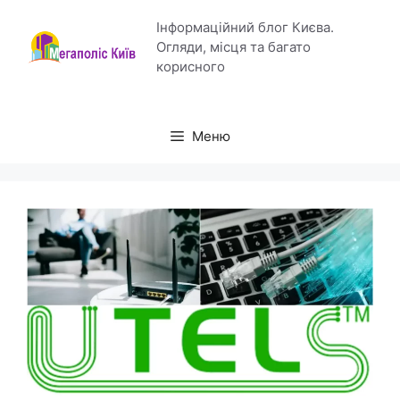
Перейти
Інформаційний блог Києва.
до
Огляди, місця та багато
вмісту
корисного
Меню