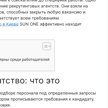
аний к соискателям до специфики работы. Одно
ние рекрутинговых агентств. Они взяли на
ов, способных закрыть любую вакансию и
тветствует всем требованиям
о в Киеве
SUN ONE эффективно находит
ярны среди работодателей
тство: что это
подборе персонала под определенные запросы
тором прописываются требования к кандидату,
ловия.