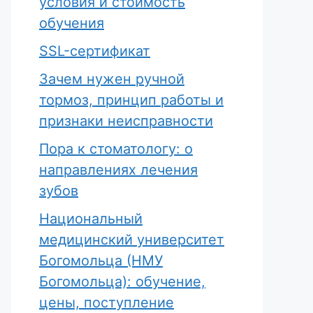
условия и стоимость
обучения
SSL-сертификат
Зачем нужен ручной
тормоз, принцип работы и
признаки неисправности
Пора к стоматологу: о
направлениях лечения
зубов
Национальный
медицинский университет
Богомольца (НМУ
Богомольца): обучение,
цены, поступление