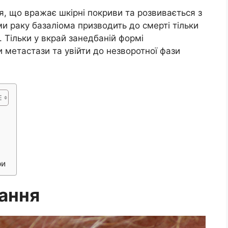
я, що вражає шкірні покриви та розвивається з
ми раку базаліома призводить до смерті тільки
и. Тільки у вкрай занедбаній формі
метастази та увійти до незворотної фази
ри
ання