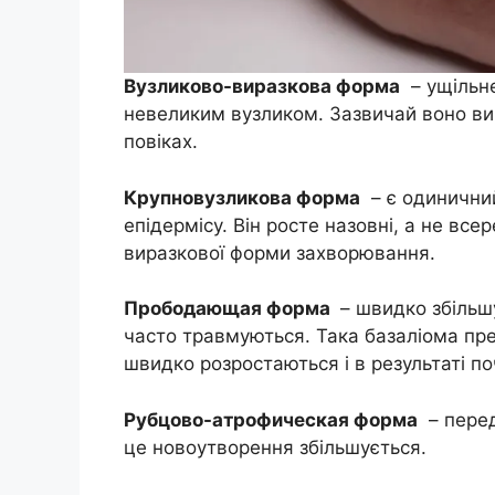
Вузликово-виразкова форма
– ущільне
невеликим вузликом. Зазвичай воно вин
повіках.
Крупновузликова форма
– є одиничний
епідермісу. Він росте назовні, а не всер
виразкової форми захворювання.
Прободающая форма
– швидко збільшу
часто травмуються. Така базаліома пре
швидко розростаються і в результаті п
Рубцово-атрофическая форма
– перед
це новоутворення збільшується.