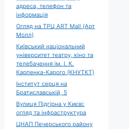
адреса, телефон та
інформація
Огляд на ТРЦ ART Mall (Арт
Молл)
Київський національний
університет театру, кіно та
телебачення ім. І. К.
Карпенка-Карого (КНУТКТ)
Інститут серця на
Братиславській, 5
Вулиця Підгірна у Києві:
огляд та інфраструктура
ЦНАП Печерського району