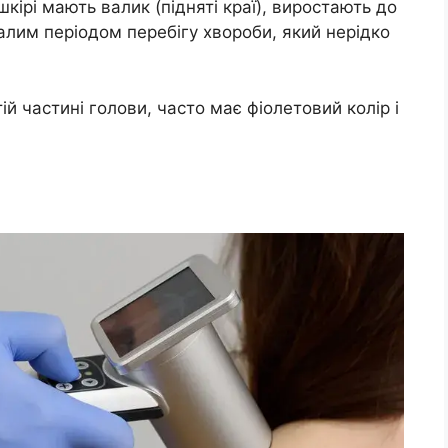
кірі мають валик (підняті краї), виростають до
валим періодом перебігу хвороби, який нерідко
й частині голови, часто має фіолетовий колір і