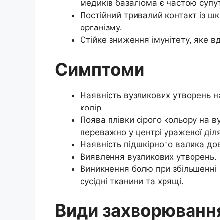
медиків базаліома є частою супу
Постійний тривалий контакт із ш
організму.
Стійке зниження імунітету, яке в
Симптоми
Наявність вузликових утворень н
колір.
Поява плівки сірого кольору на 
переважно у центрі ураженої діля
Наявність підшкірного валика до
Виявлення вузликових утворень.
Виникнення болю при збільшенні п
сусідні тканини та хрящі.
Види захворюванн