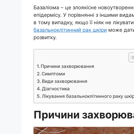
Базаліома – це злоякісне новоутворенн
епідермісу. У порівнянні з іншими вида
в тому випадку, якщо її ніяк не лікуват
базальноклітинний рак шкіри
може дати 
розвитку.
Причини захворювання
Симптоми
Види захворювання
Діагностика
Лікування базальноклітинного раку шкі
Причини захворюв