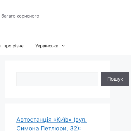
а багато корисного
г про різне
Українська
Пошук
Пошук
Автостанція «Київ» (вул.
Симона Петлюри, 32):