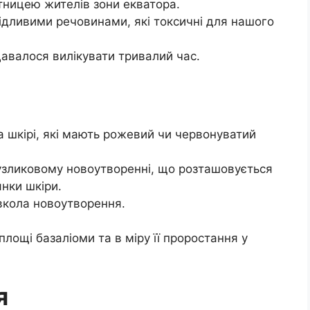
тницею жителів зони екватора.
кідливими речовинами, які токсичні для нашого
давалося вилікувати тривалий час.
а шкірі, які мають рожевий чи червонуватий
вузликовому новоутворенні, що розташовується
нки шкіри.
вкола новоутворення.
лощі базаліоми та в міру її проростання у
я