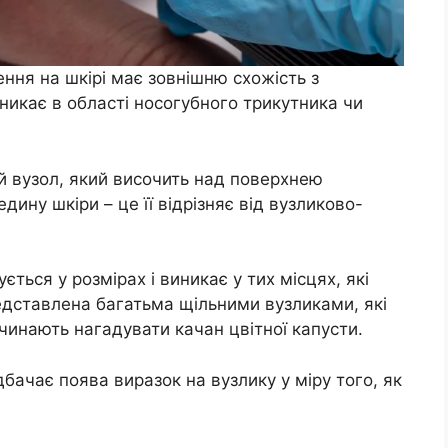
ння на шкірі має зовнішню схожість з
икає в області носогубного трикутника чи
 вузол, який височить над поверхнею
едину шкіри – це її відрізняє від вузликово-
ється у розмірах і виникає у тих місцях, які
дставлена ​​багатьма щільними вузликами, які
очинають нагадувати качан цвітної капусти.
бачає поява виразок на вузлику у міру того, як