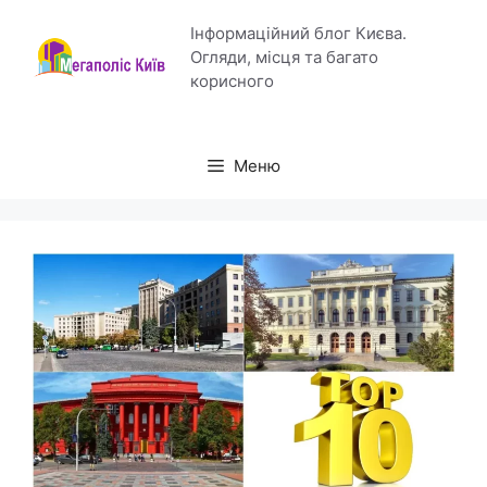
Перейти
Інформаційний блог Києва.
до
Огляди, місця та багато
вмісту
корисного
Меню