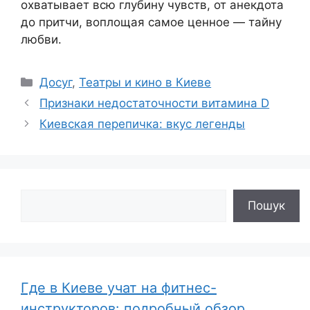
охватывает всю глубину чувств, от анекдота
до притчи, воплощая самое ценное — тайну
любви.
Рубрики
Досуг
,
Театры и кино в Киеве
Признаки недостаточности витамина D
Киевская перепичка: вкус легенды
Поиск
Пошук
Где в Киеве учат на фитнес-
инструкторов: подробный обзор