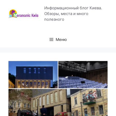
Перейти
Информационный блог Киева.
к
Обзоры, места и много
содержимому
полезного
Меню