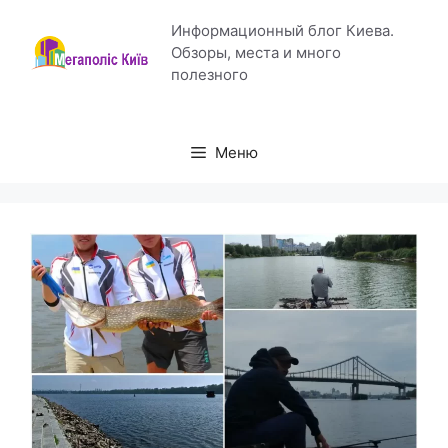
Перейти
Информационный блог Киева.
к
Обзоры, места и много
содержимому
полезного
Меню