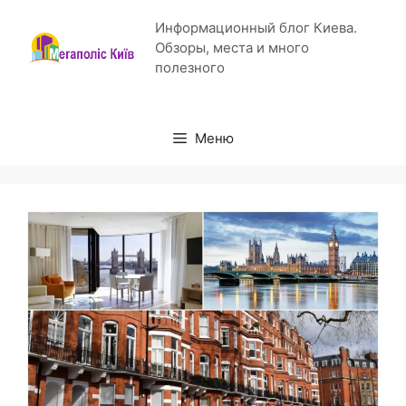
Перейти
Информационный блог Киева.
к
Обзоры, места и много
содержимому
полезного
Меню