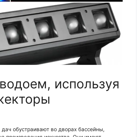
 водоем, используя
жекторы
 дач обустраивают во дворах бассейны,