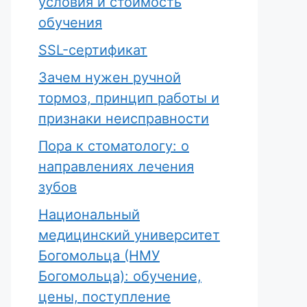
условия и стоимость
обучения
SSL-сертификат
Зачем нужен ручной
тормоз, принцип работы и
признаки неисправности
Пора к стоматологу: о
направлениях лечения
зубов
Национальный
медицинский университет
Богомольца (НМУ
Богомольца): обучение,
цены, поступление