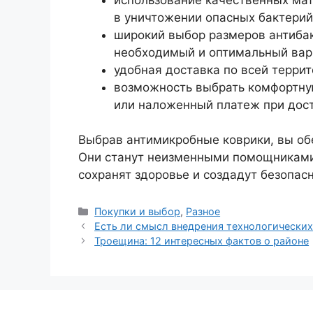
в уничтожении опасных бактерий
широкий выбор размеров антибак
необходимый и оптимальный вар
удобная доставка по всей терри
возможность выбрать комфортну
или наложенный платеж при дост
Выбрав антимикробные коврики, вы об
Они станут неизменными помощниками в
сохранят здоровье и создадут безопас
Рубрики
Покупки и выбор
,
Разное
Есть ли смысл внедрения технологически
Троещина: 12 интересных фактов о районе