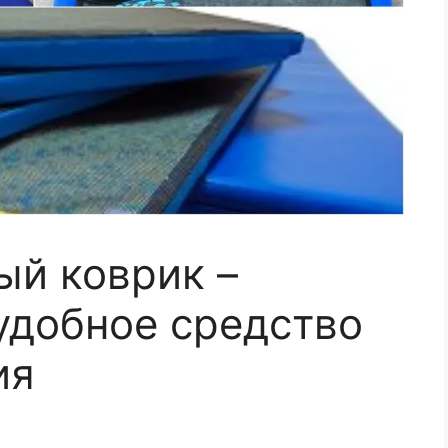
й коврик –
удобное средство
ия