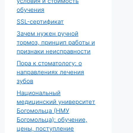
условия и стоимость
обучения
SSL-сертификат
Зачем нужен ручной
тормоз, принцип работы и
признаки неисправности
Пора к стоматологу: о
направлениях лечения
зубов
Национальный
медицинский университет
Богомольца (НМУ
Богомольца): обучение,
цены, поступление