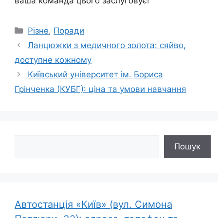
ваша команда цього заслуговує!
Категорії
Різне
,
Поради
Ланцюжки з медичного золота: сяйво,
доступне кожному
Київський університет ім. Бориса
Грінченка (КУБГ): ціна та умови навчання
Пошук
Пошук
Автостанція «Київ» (вул. Симона