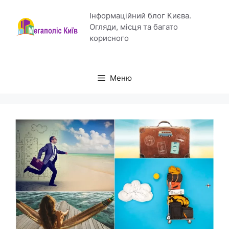
Перейти
Інформаційний блог Києва.
до
Огляди, місця та багато
вмісту
корисного
Меню