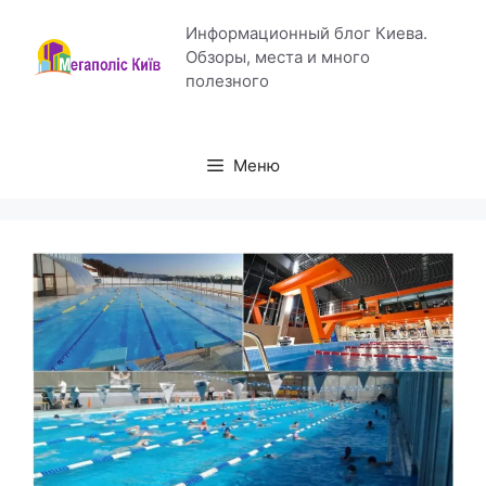
Перейти
Информационный блог Киева.
к
Обзоры, места и много
содержимому
полезного
Меню