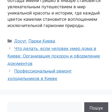
ботсада имени Гришко в январе становится
увлекательным путешествием в мир
уникальной красоты и истории, где каждый
цветок камелии становится воплощением
исключительной гармонии природы.
Рубрики
Досуг
,
Парки Киева
Что делать, если человек умер дома в
Киеве: Организация похорон и оформление
документов
Профессиональный ремонт
холодильников в Киеве
Поиск
Пошук