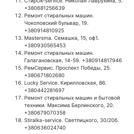
СтирОк-service. Николая Лаврухина, 5.
+380681256639
Ремонт стиральных машин.
Чоколовский бульвар, 19.
+380914810925
Mastersma. Семашка, 15, оф1.
+380930565453
Ремонт стиральных машин.
Галагановская, 14-59. +380914817946
РемСервис. Проспект Победы, 25.
+380671802680
Lucky Service. Кирилловская, 86.
+380442281697
Ремонт стиральных машин и бытовой
техники. Максима Берлинского, 20.
+380679070358
Stiralka-service. Светлицкого, 30/20б.
+380636024740