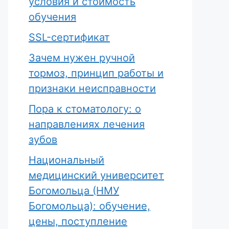
условия и стоимость
обучения
SSL-сертификат
Зачем нужен ручной
тормоз, принцип работы и
признаки неисправности
Пора к стоматологу: о
направлениях лечения
зубов
Национальный
медицинский университет
Богомольца (НМУ
Богомольца): обучение,
цены, поступление