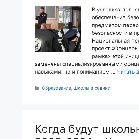
В условиях полно
обеспечение безо
предметом перво
безопасности в п
Национальная по
проект «Офицеры 
рамках этой иниц
заменены специализированными офице
навыками, но и пониманием …
Читать 
Рубрики
Образование
,
Школы и садики
Когда будут школь