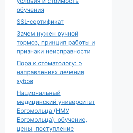
условия и стоимость
обучения
SSL-сертификат
Зачем нужен ручной
тормоз, принцип работы и
признаки неисправности
Пора к стоматологу: о
направлениях лечения
зубов
Национальный
медицинский университет
Богомольца (НМУ
Богомольца): обучение,
цены, поступление