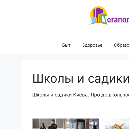
Перейти
к
содержимому
Быт
Здоровье
Образ
Школы и садик
Школы и садики Киева. Про дошкольно