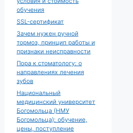
условия и стоимость
обучения
SSL-сертификат
Зачем нужен ручной
тормоз, принцип работы и
признаки неисправности
Пора к стоматологу: о
направлениях лечения
зубов
Национальный
медицинский университет
Богомольца (НМУ
Богомольца): обучение,
цены, поступление